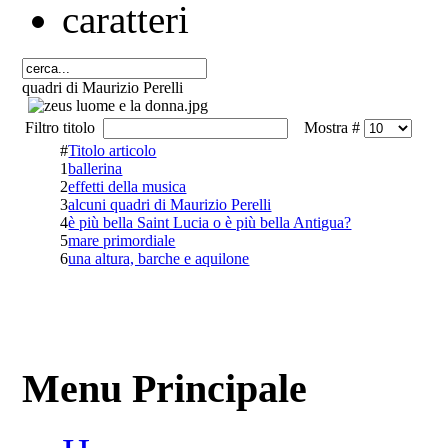
quadri di Maurizio Perelli
Filtro titolo
Mostra #
#
Titolo articolo
1
ballerina
2
effetti della musica
3
alcuni quadri di Maurizio Perelli
4
è più bella Saint Lucia o è più bella Antigua?
5
mare primordiale
6
una altura, barche e aquilone
Menu Principale